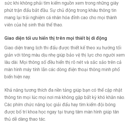
sức khi không phải tìm kiếm nguồn xem trong những giây
phút trận đấu bắt đầu. Sự chủ động trong khâu thông tin
mang lại trải nghiệm cá nhân hóa đỉnh cao cho mọi thành
viên của hệ sinh thái thể thao.
Giao diện tối ưu hiển thị trên mọi thiết bị di động
Giao diện trang lịch thi đấu được thiết kế theo xu hướng tối
giản với tông màu dịu nhẹ giúp bảo vệ thị lực cho người xem
lâu dài. Mọi thông số đều hiển thị rõ nét và sắc sảo trên cả
màn hình máy tính lẫn các dòng điện thoại thông minh phổ
biến hiện nay.
Khả năng tương thích đa nền tảng giúp bạn có thể cập nhật
thông tin mọi lúc mọi nơi mà không gặp bất kỳ khó khăn nào.
Các phím chức năng lọc giải đấu hay tìm kiếm đội bóng
được bố trí khoa học ngay tại trung tâm màn hình giúp tân
thủ dễ dàng thao tác.