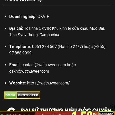
Doanh nghiệp:
OKVIP
Địa chỉ:
Tòa nhà OKVIP, Khu kinh tế cửa khẩu Mộc Bài,
Tỉnh Svay Rieng, Campuchia.
Telephone:
0961.234.567 (Hotline 24/7) hoặc (+855)
97.888.9999
Email:
contact@watnuweer.com
hoặc
cskh@watnuweer.com
Website:
https://watnuweer.com/