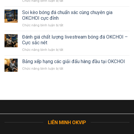
Chức năng bình luận bị tắt
ở
thể
quyền
Lịch
thao
cực
thi
Soi kèo bóng đá chuẩn xác cùng chuyên gia
24h
nét
đấu
trên
OKCHOI cực đỉnh
bóng
OKCHOI
Chức năng bình luận bị tắt
ở
đá
–
Soi
hôm
Nhanh
kèo
Đánh giá chất lượng livestream bóng đá OKCHOI –
nay
và
bóng
tại
Cực sắc nét
Chuẩn
đá
OKCHOI
Chức năng bình luận bị tắt
ở
chuẩn
–
Đánh
xác
Cập
giá
Bảng xếp hạng các giải đấu hàng đầu tại OKCHOI
cùng
nhật
chất
chuyên
siêu
Chức năng bình luận bị tắt
ở
lượng
gia
tốc
Bảng
livestream
OKCHOI
xếp
bóng
cực
hạng
đá
đỉnh
các
OKCHOI
giải
–
đấu
Cực
hàng
sắc
đầu
nét
tại
OKCHOI
LIÊN MINH OKVIP