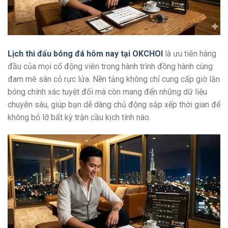
Lịch thi đấu bóng đá hôm nay tại OKCHOI
là ưu tiên hàng
đầu của mọi cổ động viên trong hành trình đồng hành cùng
đam mê sân cỏ rực lửa. Nền tảng không chỉ cung cấp giờ lăn
bóng chính xác tuyệt đối mà còn mang đến những dữ liệu
chuyên sâu, giúp bạn dễ dàng chủ động sắp xếp thời gian để
không bỏ lỡ bất kỳ trận cầu kịch tính nào.