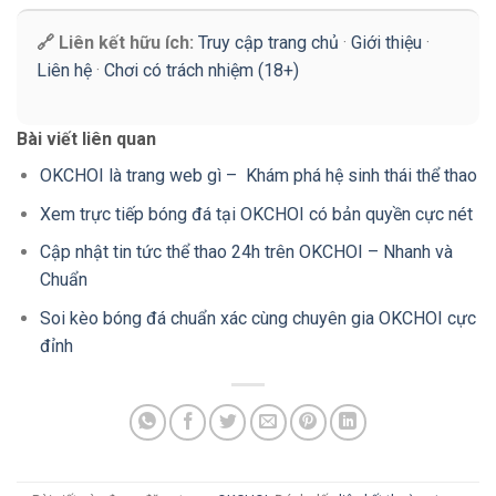
🔗 Liên kết hữu ích:
Truy cập trang chủ
·
Giới thiệu
·
Liên hệ
·
Chơi có trách nhiệm (18+)
Bài viết liên quan
OKCHOI là trang web gì – Khám phá hệ sinh thái thể thao
Xem trực tiếp bóng đá tại OKCHOI có bản quyền cực nét
Cập nhật tin tức thể thao 24h trên OKCHOI – Nhanh và
Chuẩn
Soi kèo bóng đá chuẩn xác cùng chuyên gia OKCHOI cực
đỉnh