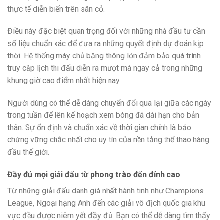
thực tế diễn biến trên sân cỏ.
Điều này đặc biệt quan trọng đối với những nhà đầu tư cần
số liệu chuẩn xác để đưa ra những quyết định dự đoán kịp
thời. Hệ thống máy chủ băng thông lớn đảm bảo quá trình
truy cập lịch thi đấu diễn ra mượt mà ngay cả trong những
khung giờ cao điểm nhất hiện nay.
Người dùng có thể dễ dàng chuyển đổi qua lại giữa các ngày
trong tuần để lên kế hoạch xem bóng đá dài hạn cho bản
thân. Sự ổn định và chuẩn xác về thời gian chính là bảo
chứng vững chắc nhất cho uy tín của nền tảng thể thao hàng
đầu thế giới.
Đầy đủ mọi giải đấu từ phong trào đến đỉnh cao
Từ những giải đấu danh giá nhất hành tinh như Champions
League, Ngoại hạng Anh đến các giải vô địch quốc gia khu
vực đều được niêm yết đầy đủ. Bạn có thể dễ dàng tìm thấy