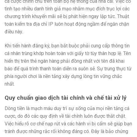
cá cược chính chủ trên toàn bộ hệ thống của nhà cái. Việc cố
tình tạo nhiều danh tính giả mạo nhằm mục đích trục lợi các
chương trình khuyến mãi sẽ bị phát hiện ngay lập tức. Thuật
toán kiểm tra địa chỉ IP luôn hoạt động ngầm để ngăn chặn
điều này.
Khi tiến hành đăng ký, bạn bắt buộc phải cung cấp thông tin
cá nhân trùng khớp hoàn toàn với giấy tờ tùy thân hợp lệ. Tên
hiển thị trên thẻ ngân hàng phải đồng nhất với tên đã khai
báo để quá trình thanh toán diễn ra suôn sẻ. Sự trung thực từ
phía người chơi là nền tảng xây dựng lòng tin vững chắc
nhất.
Quy chuẩn giao dịch tài chính và chế tài xử lý
Dòng tiền là mạch máu duy trì sự sống của mọi nền tảng cá
cược, do đó các quy định về tài chính luôn được thắt chặt.
Việc hiểu rõ cơ chế nạp rút và các hành vi bị cấm sẽ giúp bạn
tránh được những rắc rối không đáng có. Đây là bảo chứng