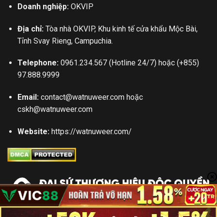
Doanh nghiệp:
OKVIP
Địa chỉ:
Tòa nhà OKVIP, Khu kinh tế cửa khẩu Mộc Bài,
Tỉnh Svay Rieng, Campuchia.
Telephone:
0961.234.567 (Hotline 24/7) hoặc (+855)
97.888.9999
Email:
contact@watnuweer.com
hoặc
cskh@watnuweer.com
Website:
https://watnuweer.com/