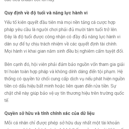
Quy định về độ tuổi và năng lực hành vi
Yếu tố kiên quyết đầu tiên mà mọi nền tảng cá cược hợp
pháp yêu cầu là người chơi phải đủ mười tám tuổi trở lên.
Đây là độ tuổi được công nhận có đầy đủ năng lực hành vi
dân sự để tự chịu trách nhiệm về các quyết định tài chính.
Mọi hành vi khai gian năm sinh đều bị nghiêm cấm tuyệt đối.
Bên cạnh đó, hội viên phải đảm bảo nguồn vốn tham gia giải
trí hoàn toàn hợp pháp và không dính dáng đến tội phạm. Hệ
thống có quyền từ chối cung cấp dịch vụ nếu phát hiện nguồn
tiền có dấu hiệu bất minh hoặc liên quan đến rửa tiền. Sự
chặt chẽ này giúp bảo vệ uy tín thương hiệu trên trường quốc
tế.
Quyền sở hữu và tính chính xác của dữ liệu
Mỗi cá nhân chỉ được phép sở hữu duy nhất một tài khoản