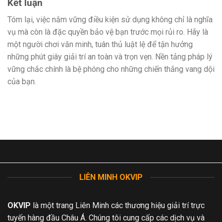
Kết luận
Tóm lại, việc nắm vững điều kiện sử dụng không chỉ là nghĩa
vụ mà còn là đặc quyền bảo vệ bạn trước mọi rủi ro. Hãy là
một người chơi văn minh, tuân thủ luật lệ để tận hưởng
những phút giây giải trí an toàn và trọn vẹn. Nền tảng pháp lý
vững chắc chính là bệ phóng cho những chiến thắng vang dội
của bạn.
LIÊN MINH OKVIP
OKVIP
là một trang Liên Minh các thương hiệu giải trí trực
tuyến hàng đầu Châu Á. Chúng tôi cung cấp các dịch vụ và